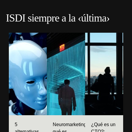
ISDI siempre a la
‹última›
5
Neuromarketing:
¿Qué es un
alternativas
qué es,
CTO?: