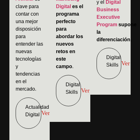
y el
Digital
clave para
Digital
es el
Business
contar con
programa
Executive
una mejor
perfecto
Program
supone
disposición
para
la
para
abordar los
diferenciación.
entender las
nuevos
nuevas
retos en
Digital
tecnologías
este
Ver
Skills
y
campo
.
tendencias
en el
Digital
mercado.
Ver
Skills
Actualidad
Ver
Digital