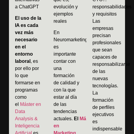
a ChatGPT
evolución y
responsabilidades
ejemplos
y requisitos
El uso de la
reales
Las
IA es cada
empresas
vez más
En
precisan
necesario
Neuromarketing,
profesionales
en el
es
que sean
entorno
importante
capaces de
laboral
, es
contar con
responsabilizarse
por ello por
una
de las
lo que
formación
nuevas
formarse en
de calidad y
tecnologías.
programas
con la que
La
como
estar al día
formación
el
Máster en
de las
de perfiles
Data
tendencias
ejecutivos
Analysis &
actuales.
El
Máster
es
Inteligencia
en
indispensable
Artificial
es
Marketing