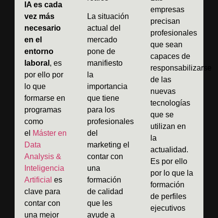
IA es cada
empresas
vez más
La situación
precisan
necesario
actual del
profesionales
en el
mercado
que sean
entorno
pone de
capaces de
laboral
, es
manifiesto
responsabilizarse
por ello por
la
de las
lo que
importancia
nuevas
formarse en
que tiene
tecnologías
programas
para los
que se
como
profesionales
utilizan en
el
Máster en
del
la
Data
marketing el
actualidad.
Analysis &
contar con
Es por ello
Inteligencia
una
por lo que la
Artificial
es
formación
formación
clave para
de calidad
de perfiles
contar con
que les
ejecutivos
una mejor
ayude a