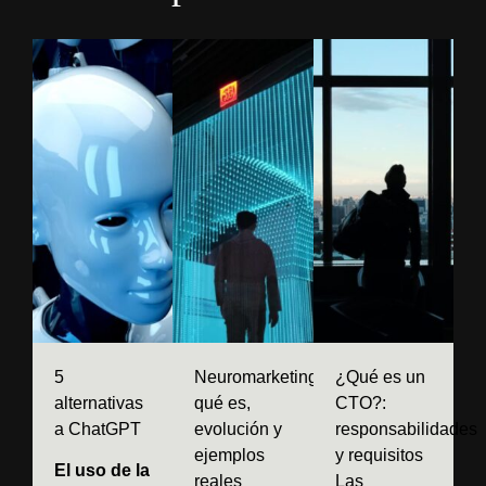
5
Neuromarketing:
¿Qué es un
alternativas
qué es,
CTO?:
a ChatGPT
evolución y
responsabilidades
ejemplos
y requisitos
El uso de la
reales
Las