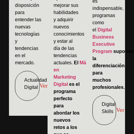
es
disposición
mejorar sus
indispensable,
para
habilidades
programas
entender las
y adquirir
como
nuevas
nuevos
el
Digital
tecnologías
conocimientos
Business
y
y estar al
Executive
tendencias
día de las
Program
suponen
en el
tendencias
la
mercado.
actuales.
El
Máster
diferenciación
en
para
Marketing
Actualidad
muchos
Digital
es el
Ver
Digital
profesionales.
programa
perfecto
Digital
para
Ver
Skills
abordar los
nuevos
retos a los