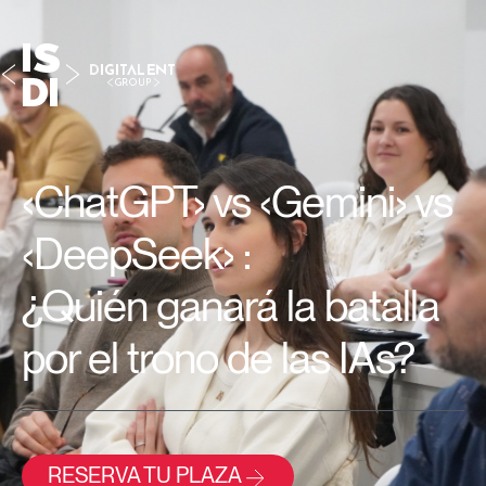
‹ChatGPT› vs ‹Gemini› vs
‹DeepSeek› :
¿Quién ganará la batalla
por el trono de las IAs?
RESERVA TU PLAZA