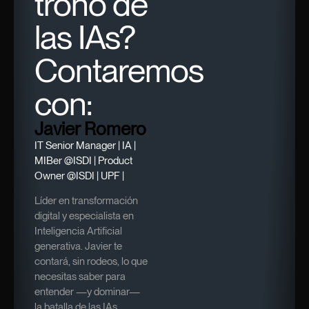
trono de
las IAs?
Contaremos
con:
Javier Romero
IT Senior Manager | IA |
MIBer @ISDI | Product
Owner @ISDI | UPF |
Líder en transformación
digital y especialista en
Inteligencia Artificial
generativa. Javier te
contará, sin rodeos, lo que
necesitas saber para
entender —y dominar—
la batalla de las IAs.