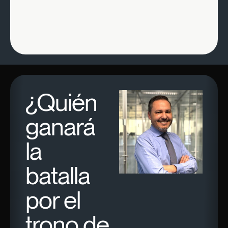
¿Quién
ganará
la
batalla
por el
trono de