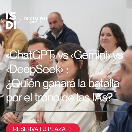
‹ChatGPT› vs ‹Gemini› vs
‹DeepSeek› :
¿Quién ganará la batalla
por el trono de las IAs?
RESERVA TU PLAZA