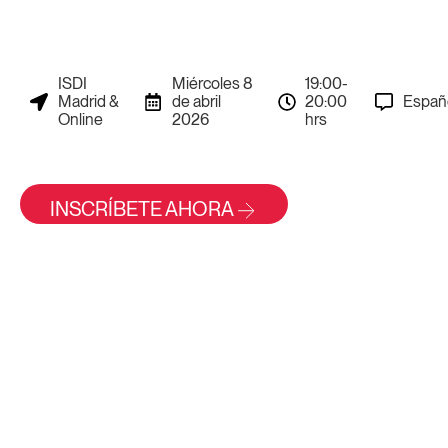
Porque la innovación ya no es suficiente. Únete
a la Masterclass en donde descubrirás que la la
IA en Pharma deja de ser promesa.
ISDI
Miércoles 8
19:00-
Madrid &
de abril
20:00
Españ
Online
2026
hrs
INSCRÍBETE AHORA