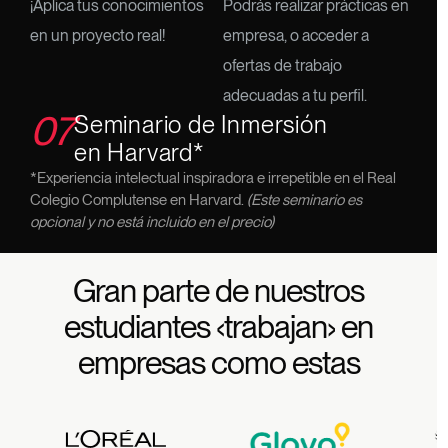
¡Aplica tus conocimientos
Podrás realizar prácticas en
en un proyecto real!
empresa, o acceder a
ofertas de trabajo
adecuadas a tu perfil.
07
Seminario de Inmersión
en Harvard*
*Experiencia intelectual inspiradora e irrepetible en el Real
Colegio Complutense en Harvard.
(Este seminario es
opcional y no está incluido en el precio)
Gran parte de nuestros
estudiantes
‹trabajan›
en
empresas como estas