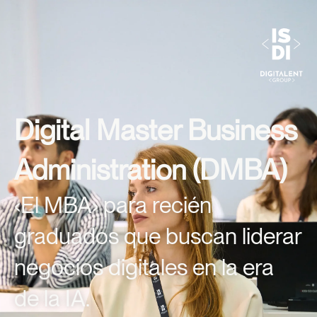
Digital Master Business
Administration (DMBA)
‹El MBA› para recién
graduados que buscan liderar
negocios digitales en la era
de la IA.