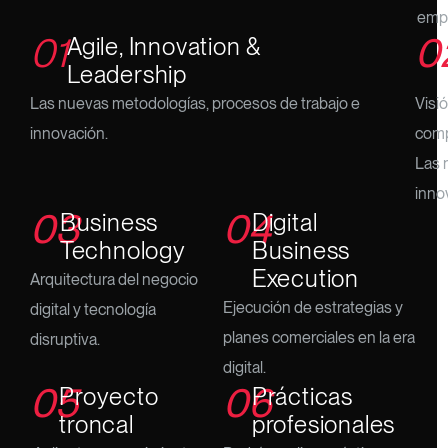
emp
01
0
Agile, Innovation &
Leadership
Las nuevas metodologías, procesos de trabajo e
Visi
innovación.
comp
Las 
inno
03
04
Business
Digital
Technology
Business
Execution
Arquitectura del negocio
Ejecución de estrategias y
digital y tecnología
planes comerciales en la era
disruptiva.
digital.
05
06
Proyecto
Prácticas
troncal
profesionales