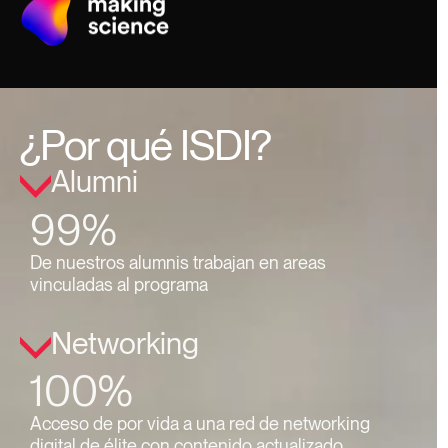
¿Por qué ISDI?
Alumni
99%
De nuestros alumnis trabajan en areas
vinculadas al programa
Networking
100%
Acceso de por vida a una red de networking
digital de élite con contenido actualizado