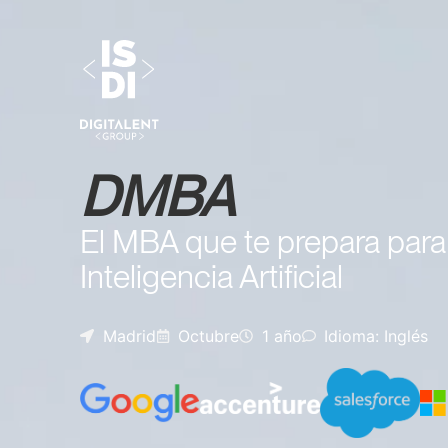
DMBA
El MBA que te prepara para 
Inteligencia Artificial
Madrid
Octubre
1 año
Idioma: Inglés