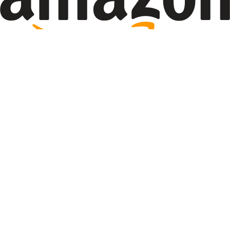
¿Por qué ISDI?
Alumni
99%
De nuestros alumnis trabajan en areas vinculadas al
programa
De espectador a protagonista del cambio digital
Deja de soñar con el éxito y empieza a
crear resultados
tangibles
en
Growth Marketing
. Este programa te