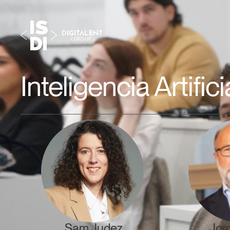
Inteligencia Artific
Sam Judez
Jor