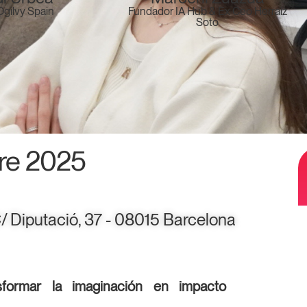
gilvy Spain
Fundador IA Hub & Ex Ceo Herraiz
Soto
bre 2025
C/ Diputació, 37 - 08015 Barcelona
sformar la imaginación en impacto