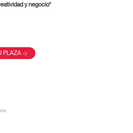
reatividad y negocio”
U PLAZA
ona