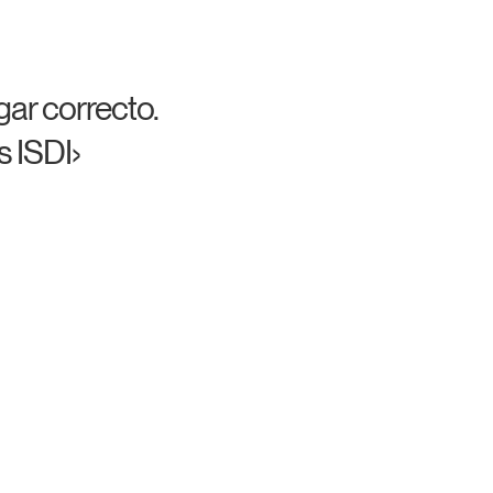
gar correcto.
s ISDI›