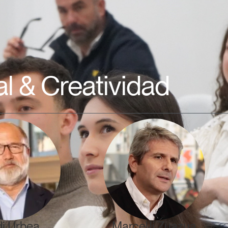
ial & Creatividad
di Urbea
Marcel·lí Zuazua