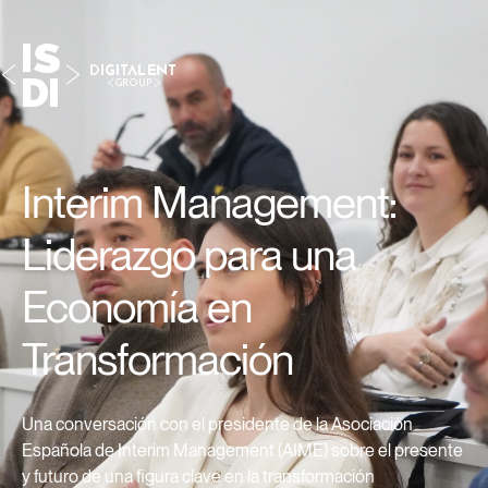
Interim Management:
Liderazgo para una
Economía en
Transformación
Una conversación con el presidente de la Asociación
Española de Interim Management (AIME) sobre el presente
y futuro de una figura clave en la transformación