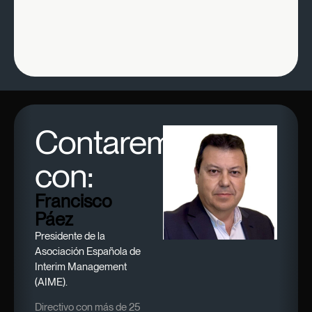
Contaremos
con:
Francisco
Páez
Presidente de la
Asociación Española de
Interim Management
(AIME).
Directivo con más de 25