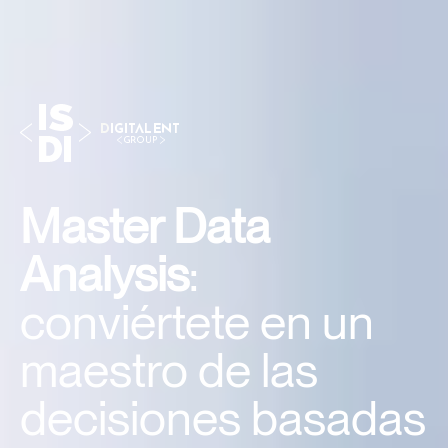
Master Data
Analysis
:
conviértete en un
maestro de las
decisiones basadas