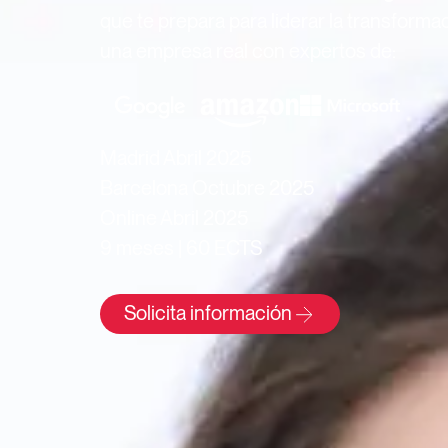
que te prepara para liderar la transforma
una empresa real con expertos de:
Madrid Abril 2025
Barcelona Octubre 2025
Online Abril 2025
9 meses | 60 ECTS
Solicita información