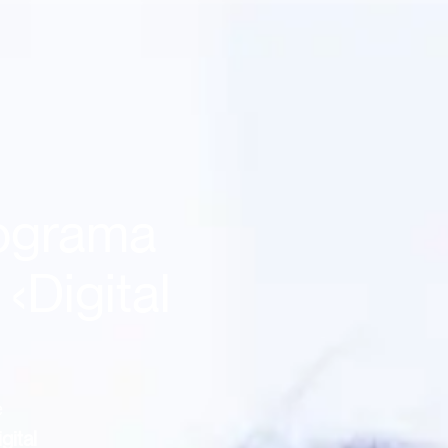
rograma
‹Digital
e
gital