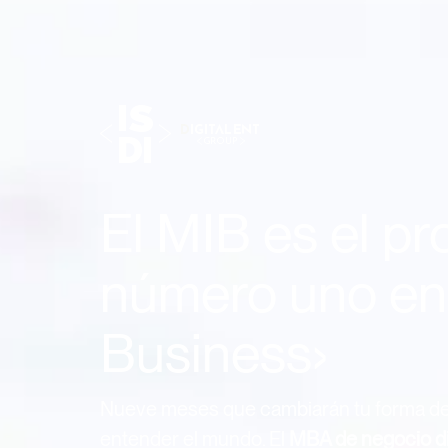
El MIB es el p
número uno en 
Business›
Nueve meses que cambiarán tu forma d
entender el mundo. El
MBA de negocio di