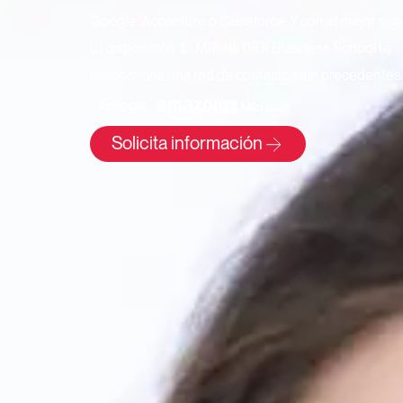
Google, Accenture o Salesforce. Y con el mejor net
tu disposición. El MIB de ISDI Business School te
proporciona una red de contactos sin precedentes
Solicita información