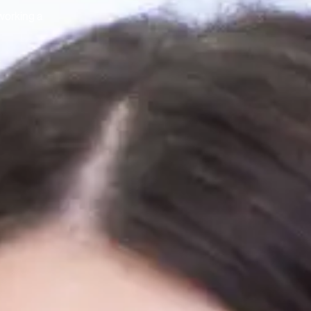
working a
.