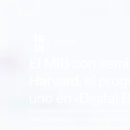
El MIB con semi
Harvard, el pro
uno en ‹Digital 
Nueve meses que cambiarán tu forma de entender 
mundo. El MBA de negocio digital con seminario
internacional en Harvard, y profesores de empres