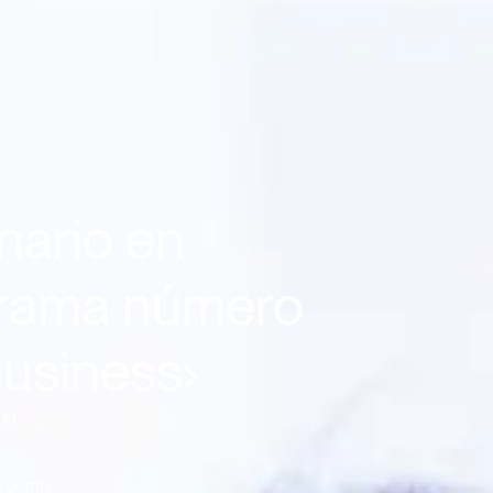
nario en
grama número
Business›
el
as como