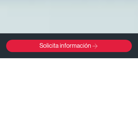
Solicita información
El MIB te cambia la vida
Conviértete en un líder
Pensar, hacer,
de la transformación
y ser digital.
digital. Practica a partir
‹Esto es ISDI›
de casos reales y
actuales con expertos
referentes en su sector,