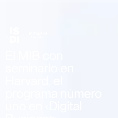
El MIB con
seminario en
Harvard, el
programa número
uno en ‹Digital