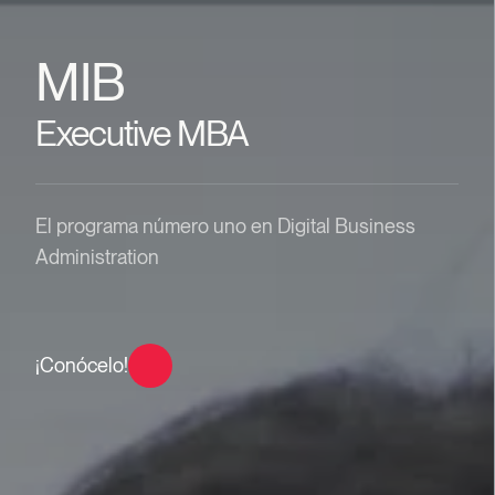
MIB
Executive MBA
El programa número uno en Digital Business
Administration
¡Conócelo!