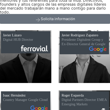
mentores y tus referentes para toda la vida. Directivos,
founders y altos cargos de las empresas digitales líderes
del mercado trabajarán mano a mano contigo para darlo
todo.
Solicita información
Javier Lázaro
Javier Rodríguez Zapatero
Digital HUB Director
Presidente Digitalent Group y
Ex-Director General de Google
Isaac Hernández
Roger Esquerda
Country Manager Google Cloud
Digital Partners Director EMEA
Emerging Markets