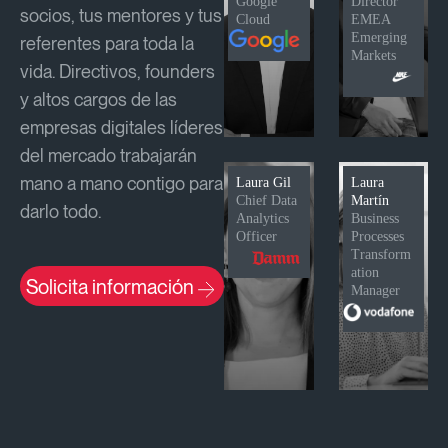
Google
Director
socios, tus mentores y tus
Cloud
EMEA
Emerging
referentes para toda la
Markets
vida. Directivos, founders
y altos cargos de las
empresas digitales líderes
del mercado trabajarán
mano a mano contigo para
Laura Gil
Laura
Chief Data
Martín
darlo todo.
Analytics
Business
Officer
Processes
Transform
ation
Solicita información
Manager