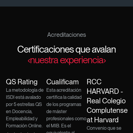
Acreditaciones
Certificaciones que avalan
‹nuestra experiencia›
QS Rating
Cualificam
RCC
HARVARD -
La metodología de
Esta acreditación
ISDI está avalado
certifica la calidad
Real Colegio
por 5 estrellas QS
de los programas
Complutense
en Docencia,
de máster
at Harvard
Empleabilidad y
profesionales como
Formación Online.
el MIB. Es el
Convenio que se
equivalente al