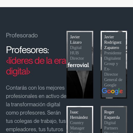
Profesorado
Javier
Javier
Lázaro
Rodríguez
Profesores:
Digital
Zapatero
HUB
Presidente
‹líderes de la era
Director
Digitalent
Group y
digital›
Ex-
Director
General de
Google
Contarás con los mejores
profesionales en activo de
la transformación digital
como profesores. Serán
Isaac
Roger
Hernández
Esquerda
tus colegas de trabajo, tus
Country
Digital
Manager
Partners
empleadores, tus futuros