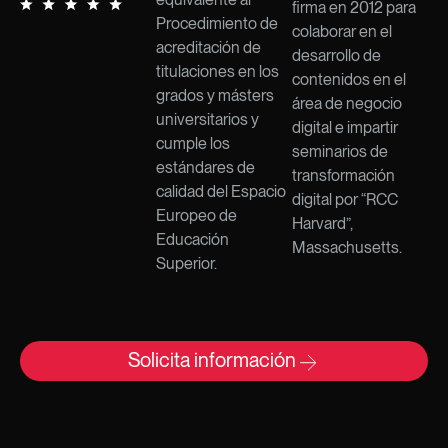
firma en 2012 para
Procedimiento de
colaborar en el
acreditación de
desarrollo de
titulaciones en los
contenidos en el
grados y másters
área de negocio
universitarios y
digital e impartir
cumple los
seminarios de
estándares de
transformación
calidad del Espacio
digital por “RCC
Europeo de
Harvard”,
Educación
Massachusetts.
Superior.​
Solicita información