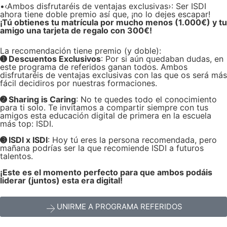
•‹Ambos disfrutaréis de ventajas exclusivas›: Ser ISDI
ahora tiene doble premio así que, ¡no lo dejes escapar!
¡Tú obtienes tu matrícula por mucho menos (1.000€) y tu
amigo una tarjeta de regalo con 300€!
La recomendación tiene premio (y doble):
➊ Descuentos Exclusivos
: Por si aún quedaban dudas, en
este programa de referidos ganan todos. Ambos
disfrutaréis de ventajas exclusivas con las que os será más
fácil decidiros por nuestras formaciones.
➋ Sharing is Caring
: No te quedes todo el conocimiento
para ti solo. Te invitamos a compartir siempre con tus
amigos esta educación digital de primera en la escuela
más top: ISDI.
➌ ISDI x ISDI
: Hoy tú eres la persona recomendada, pero
mañana podrías ser la que recomiende ISDI a futuros
talentos.
¡Este es el momento perfecto para que ambos podáis
liderar (juntos) esta era digital!
UNIRME A PROGRAMA REFERIDOS