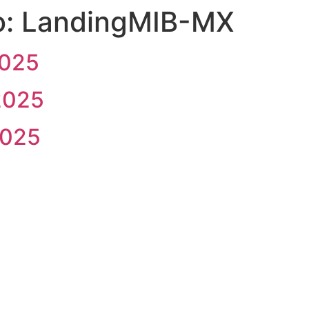
o:
LandingMIB-MX
2025
2025
2025