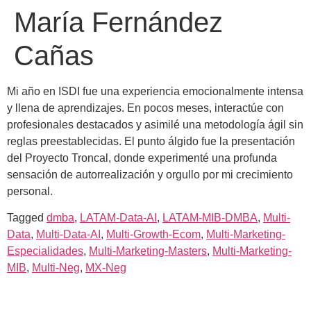
María Fernández
Cañas
Mi año en ISDI fue una experiencia emocionalmente intensa
y llena de aprendizajes. En pocos meses, interactúe con
profesionales destacados y asimilé una metodología ágil sin
reglas preestablecidas. El punto álgido fue la presentación
del Proyecto Troncal, donde experimenté una profunda
sensación de autorrealización y orgullo por mi crecimiento
personal.
Tagged
dmba
,
LATAM-Data-AI
,
LATAM-MIB-DMBA
,
Multi-
Data
,
Multi-Data-AI
,
Multi-Growth-Ecom
,
Multi-Marketing-
Especialidades
,
Multi-Marketing-Masters
,
Multi-Marketing-
MIB
,
Multi-Neg
,
MX-Neg